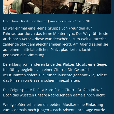
Foto: Dusica Kordic und Drazen Jokovic beim Bach-Advent 2013
Es war einmal eine kleine Gruppe von Freunden auf
Fahrradtour durch das ferne Montenegro. Der Weg führte sie
auch nach Kotor – diese wunderschöne, zum Weltkulturerbe
zählende Stadt am gleichnamigen Fjord. Am Abend saßen sie
auf einem mittelalterlichen Platz, plauderten, lachten,
genossen die Stimmung.
Da erklang vom anderen Ende des Platzes Musik: eine Geige,
feinfühlig begleitet von einer Gitarre. Die Gespräche
verstummten sofort. Die Runde lauschte gebannt – ja, selbst
das Klirren von Gläsern schien innezuhalten.
Die Geige spielte Dušica Kordić, die Gitarre Dražen Joković.
Doch das wussten unsere Radreisenden damals noch nicht.
Wenig später erhielten die beiden Musiker eine Einladung
zum – damals noch jungen – Bach-Advent. Ihre Gage wurde