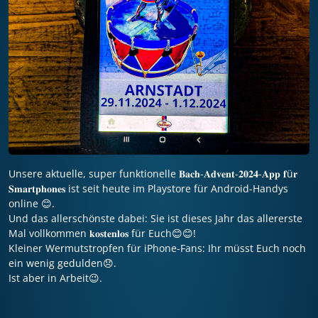
Unsere aktuelle, super funktionelle 𝐁𝐚𝐜𝐡-𝐀𝐝𝐯𝐞𝐧𝐭-𝟐𝟎𝟐𝟒-𝐀𝐩𝐩 𝐟ü𝐫
𝐒𝐦𝐚𝐫𝐭𝐩𝐡𝐨𝐧𝐞𝐬 ist seit heute im Playstore für Android-Handys
online 😊.
Und das allerschönste dabei: Sie ist dieses Jahr das allererste
Mal vollkommen 𝐤𝐨𝐬𝐭𝐞𝐧𝐥𝐨𝐬 für Euch😊😊!
Kleiner Wermutstropfen für iPhone-Fans: Ihr müsst Euch noch
ein wenig gedulden😞.
Ist aber in Arbeit😉.