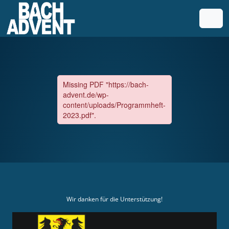
Weiter zum Inhalt
Weiter zum Fuß der Seite
Men
Wir danken für die Unterstützung!