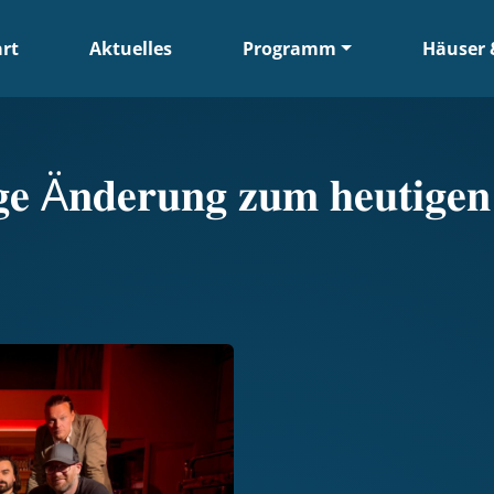
art
Aktuelles
Programm
Häuser 
𝐢𝐠𝐞 Ä𝐧𝐝𝐞𝐫𝐮𝐧𝐠 𝐳𝐮𝐦 𝐡𝐞𝐮𝐭𝐢𝐠𝐞