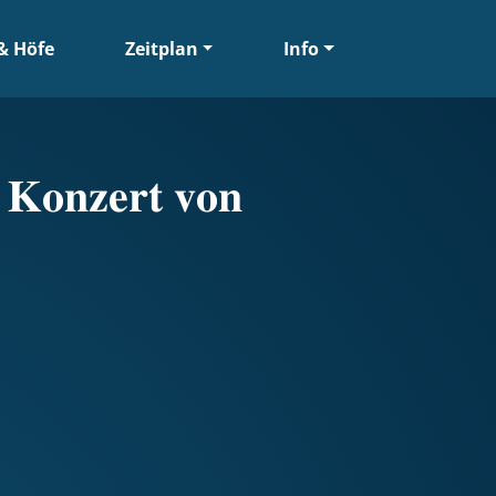
& Höfe
Zeitplan
Info
 𝐊𝐨𝐧𝐳𝐞𝐫𝐭 𝐯𝐨𝐧