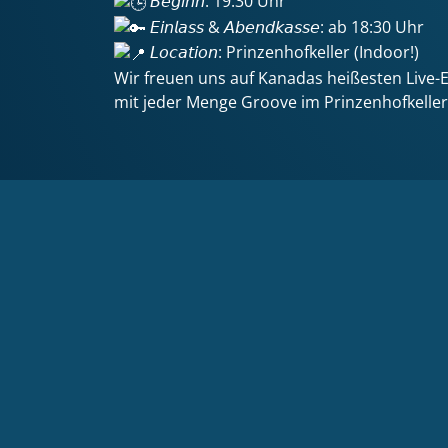
𝘉𝘦𝘨𝘪𝘯𝘯: 19:30 Uhr
𝘌𝘪𝘯𝘭𝘢𝘴𝘴 & 𝘈𝘣𝘦𝘯𝘥𝘬𝘢𝘴𝘴𝘦: ab 18:30 Uhr
𝘓𝘰𝘤𝘢𝘵𝘪𝘰𝘯: Prinzenhofkeller (Indoor!)
Wir freuen uns auf Kanadas heißesten Live-E
mit jeder Menge Groove im Prinzenhofkelle