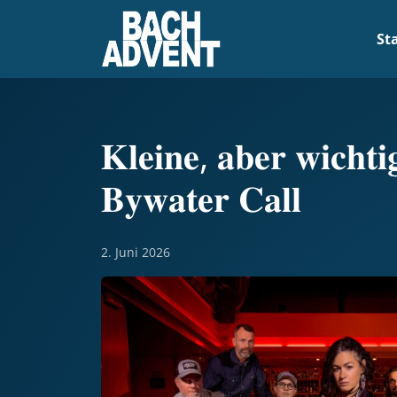
Weiter zum Inhalt
Weiter zum Fuß der Seite
St
𝐊𝐥𝐞𝐢𝐧𝐞, 𝐚𝐛𝐞𝐫 𝐰𝐢𝐜𝐡𝐭
𝐁𝐲𝐰𝐚𝐭𝐞𝐫 𝐂𝐚𝐥𝐥
2. Juni 2026