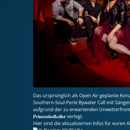
Das ursprünglich als Open Air geplante Kon
Southern-Soul-Perle Bywater Call mit Sänge
aufgrund der zu erwartenden Unwetterfronten vom
𝐏𝐫𝐢𝐧𝐳𝐞𝐧𝐡𝐨𝐟𝐤𝐞𝐥𝐥𝐞𝐫 verlegt.
Hier sind die aktualisierten Infos für euren 