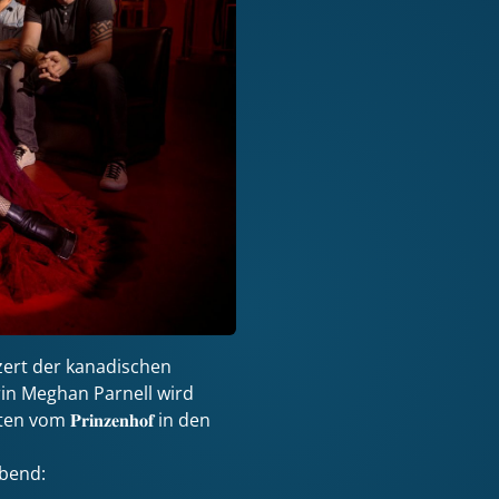
zert der kanadischen
rin Meghan Parnell wird
 𝐏𝐫𝐢𝐧𝐳𝐞𝐧𝐡𝐨𝐟 in den
Abend: